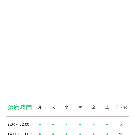
診療時間
月
火
水
木
金
土
日・祝
9:00～12:00
●
●
●
●
●
●
休
14:00～19:00
●
●
●
●
●
▲
休