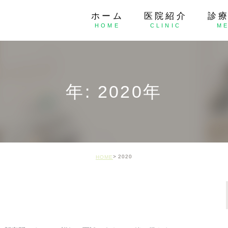
ホーム
医院紹介
診
HOME
CLINIC
M
一般歯科
口腔外科
年: 2020年
矯正治療
小児歯科
予防治療
2020
HOME
歯周病
親知らず