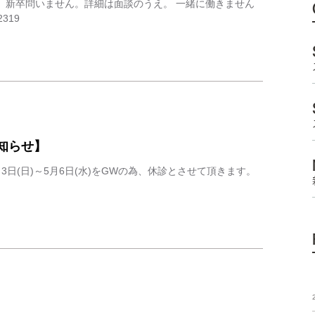
、新卒問いません。詳細は面談のうえ。 一緒に働きません
噛み合わ
319
インプラ
入れ歯
審美治療
知らせ】
ホワイト
3日(日)～5月6日(水)をGWの為、休診とさせて頂きます。
。